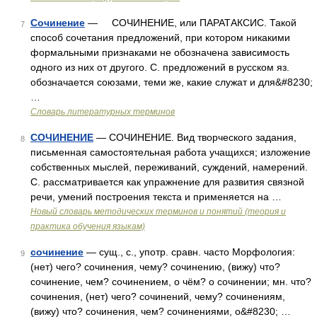
Сочинение
— СОЧИНЕНИЕ, или ПАРАТАКСИС. Такой
7
способ сочетания предложений, при котором никакими
формальными признаками не обозначена зависимость
одного из них от другого. С. предложений в русском яз.
обозначается союзами, теми же, какие служат и для&#8230;
…
Словарь литературных терминов
СОЧИНЕНИЕ
— СОЧИНЕНИЕ. Вид творческого задания,
8
письменная самостоятельная работа учащихся; изложение
собственных мыслей, переживаний, суждений, намерений.
С. рассматривается как упражнение для развития связной
речи, умений построения текста и применяется на …
Новый словарь методических терминов и понятий (теория и
практика обучения языкам)
сочинение
— сущ., с., употр. сравн. часто Морфология:
9
(нет) чего? сочинения, чему? сочинению, (вижу) что?
сочинение, чем? сочинением, о чём? о сочинении; мн. что?
сочинения, (нет) чего? сочинений, чему? сочинениям,
(вижу) что? сочинения, чем? сочинениями, о&#8230; …