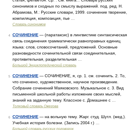
статья, фельетон. Ср. . См. книга... Словарь русских
синонимов и сходных по смыслу выражений. под. ред. Н.
Абрамова, М.: Русские словари, 1999. сочинение творение,
компиляция, композиция, пье …
Словарь синонимов
СОЧИНЕНИЕ
— (паратаксис) в лингвистике синтаксическая
4
связь соединения грамматически равноправных единиц
языка: слов, словосочетаний, предложений. Основные
разновидности сочинительной связи соединительная,
противительная, разделительная …
Большой Энциклопедический словарь
СОЧИНЕНИЕ
— СОЧИНЕНИЕ, я, ср. 1. см. сочинить. 2. То,
5
что сочинено, художественное, научное произведение.
Собрание сочинений Маяковского. Музыкальное с. 3. Вид
письменной школьной работы изложение своих мыслей,
знаний на заданную тему. Классное с. Домашнее с …
Толковый словарь Ожегова
СОЧИНЕНИЕ
— на вольную тему. Жарг. студ. Шутл. (мед.).
6
Учебная история болезни. (Запись 2004 г.) …
Большой словарь русских поговорок