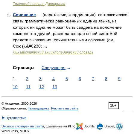
Толковый словарь Дмитриева
Сочинение
— (паратаксис, координация) синтаксическая
10
связь грамматически равноценных единиц языка, из
которых ни одна не может быть сведена на положение
компонента другой, располагающая своей системой
средств выражения сочинительными союзами (см.
Союз).&#8230; …
Лингвистический энциклопедический словарь
Страницы
Следующая
→
1
2
3
4
5
6
7
8
9
10
11
12
13
© Академик, 2000-2026
18+
Обратная связь:
Техподдержка
,
Реклама на сайте
👣 Путешествия
Экспорт словарей на сайты
, сделанные на PHP,
Joomla,
Drupal,
WordPress, MODx.